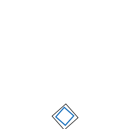
Staatliche Förderbarkeit
100%
Anpassungsfähigkeit
100%
ERFAHRUNGEN
Das sagen Kunden über uns